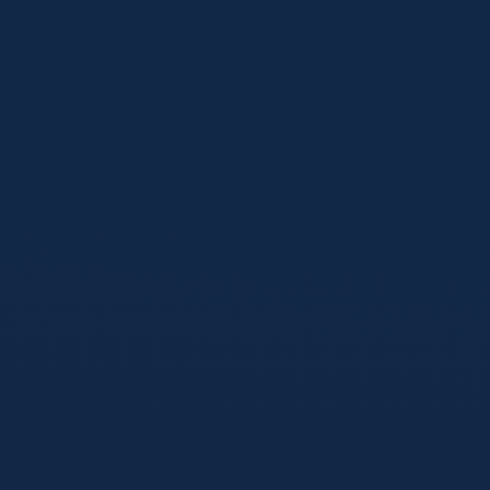
赛程临近时，球队状态、伤停情况、首发预测和直播提醒都会
影响观赛安排。咪咕体育持续更新世界杯新闻、战报与看点，
帮助球迷在开球前快速了解重点。
体育数据解读
世界杯赔率分析入门：从赔率看强弱格局与常见误
区
这篇文章以信息解读为核心，系统说明世界杯赔率分析的基本
概念、常见赔率类型、隐含概率换算和赔率变化逻辑。重点帮
助普通读者理解赔率背后的统计含义与市场信息，而不是把它
当成单一预测工具。
阅读详情
赛事指南
2026世界杯投注指南：新赛制、赛程节点与赔率阅
读入门
这是一篇面向信息检索用户的 2026世界杯投注指南，重点解