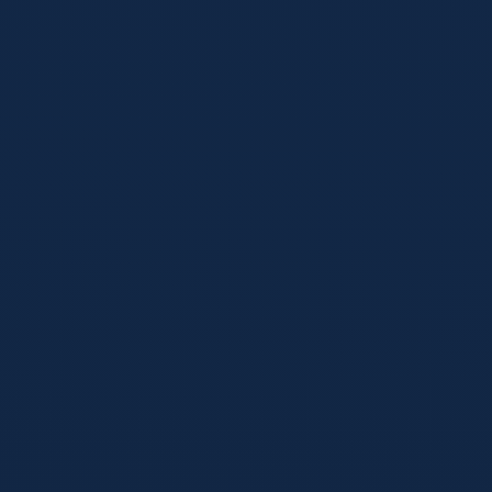
释扩军后的赛制变化、关键赛程节点与赔率阅读基础。全文仅
作赛事信息科普与理性观赛参考，不构成任何参与建议或结果
承诺。
阅读详情
世界杯观赛指南
换个角度看世界杯！如何利用咪咕视频多视角与VR
功能锁死球星机位
2026美加墨世界杯来袭！教你如何玩转咪咕视频“多视角看球”
与VR黑科技，一键锁死球星独家追踪机位，DIY你自己的专
属世界杯直播画面。
阅读详情
查看更多世界杯资讯