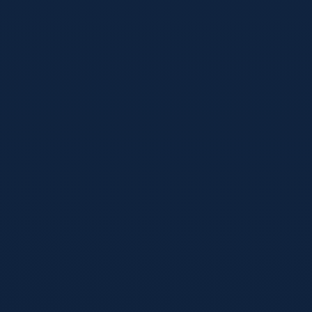
覆盖比赛日高峰时段，协助处理观赛过程中的常见问题。
多终端适配
兼顾移动端、平板与大屏观看习惯，提升不同场景下的体验。
合规信息清晰
平台资质、联系方式与服务时间公开透明，沟通更安心。
入口路径明确
直播、纯享版、资讯与支持路径清楚，减少比赛前的等待。
客服热线：
400-100-8686