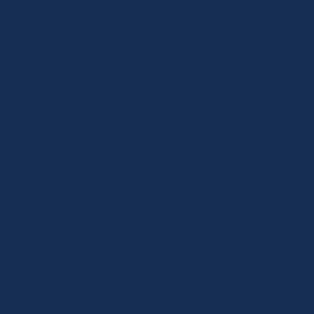
手机、平板还是大屏设备，都能获得清晰、稳定、连贯的看球
体验。
直播更快进入
减少寻找成本，热门比赛、进行中比赛、即将开赛比赛清晰呈
现，适合开赛前快速进入直播间。
播放更稳定
针对高并发观赛场景优化播放体验，支持多档清晰度切换，让
不同网络环境都能顺畅看球。
赛程更清楚
按比赛日、球队、阶段查看对阵安排，配合开赛提醒，重要比