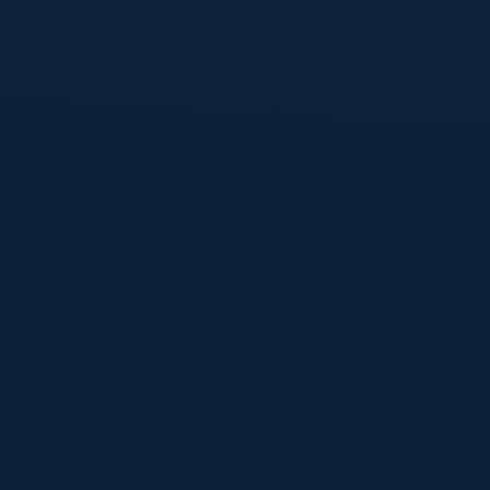
邮箱：
contact@migu-shijiebeilive.com
服务时间：7x24小时
地址：北京市西城区
联系客服
了解纯享版
合作伙伴
Premier Data Hub
华体会体育
欧洲杯直播竞猜网
英超赛事高清
直播
电竞足球正规投注平台
pg游戏娱乐
鸭脖体育
china-
6686site.com
zh-lang-haobo.com
oubo.org.cn
© 2026 咪咕体育直播运营中心。保留所有权利。
京ICP备20260000号-1