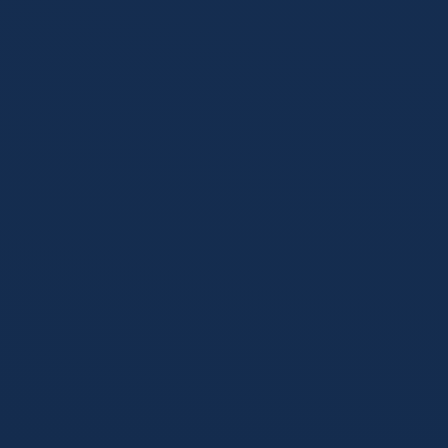
赛不再错过。
内容更完整
赛前分析、即时战报、球队新闻与精彩看点持续更新，满足从
轻度球迷到深度球迷的不同需求。