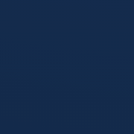
Match Center
近期焦点比赛，提前锁定直播
世界杯赛程密集，强强对话往往集中在黄金时段。咪咕直播会
围绕比赛热度、开球时间和球队关注度整理观赛重点，方便球
迷在开赛前完成预约、选择清晰度、准备纯享模式。
小组赛焦点
揭幕战与首轮强队亮相